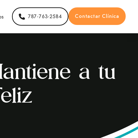
Contactar Clínica
os
787-763-2584
antiene a tu
eliz