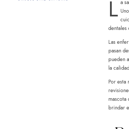
L
a s
Uno
cui
dentales 
Las enfe
pasan des
pueden av
la calida
Por esta
revisione
mascota d
brindar 