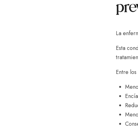
pre
La enferm
Esta cond
tratamien
Entre los
Meno
Encía
Reduc
Menor
Conse