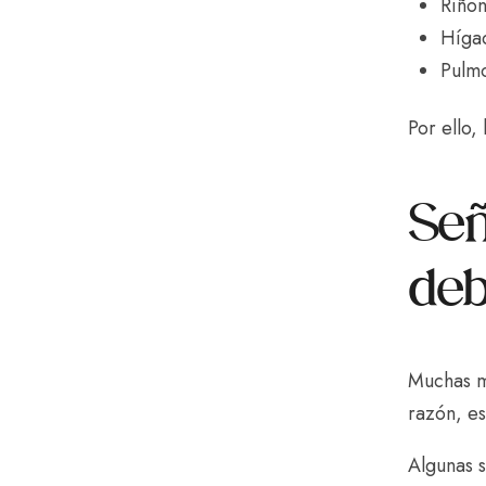
Riño
Híga
Pulm
Por ello,
Señ
deb
Muchas m
razón, e
Algunas s