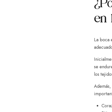
¿Po
en 
La boca e
adecuado
Inicialm
se endur
los tejid
Además, l
importan
Cora