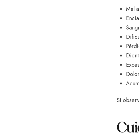
Mal a
Encía
Sangr
Dific
Pérdi
Dient
Exces
Dolor
Acumu
Si observ
Cui